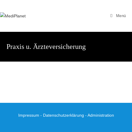
Zum
Inhalt
Menü
springen
Praxis u. Ärzteversicherung
Impressum
-
Datenschutzerklärung
-
Administration