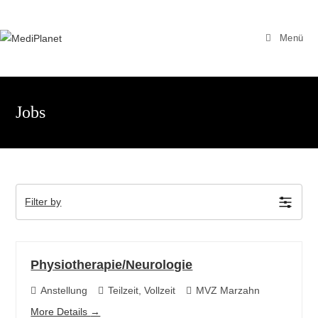
Zum
Inhalt
Menü
springen
Jobs
Filter by
Physiotherapie/Neurologie
Anstellung
Teilzeit
Vollzeit
MVZ Marzahn
More Details