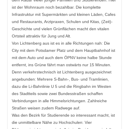
dem Radar vieler junger Familien und Studierenden. Hier
ist der Wohnraum noch bezahlbar. Die komplette
Infrastruktur mit Supermärkten und kleinen Läden, Cafes
und Restaurants, Arztpraxen, Schulen und Kitas, (Zeit)-
Geschichte und vielen Grünflächen macht den vitalen
Ortsteil attraktiv für Jung und Alt.
Von Lichtenberg aus ist es in alle Richtungen nah: Die
City mit dem Potsdamer Platz und dem Hauptbahnhof ist
mit dem Auto und auch dem ÖPNV keine halbe Stunde
entfernt, ins Grüne fährt man ostwärts nur 15 Minuten.
Denn verkehrstechnisch ist Lichtenberg ausgezeichnet
angebunden: Mehrere S-Bahn-, Bus- und Tramlinien,
dazu die Li-Bahnlinie U 5 und die Ringbahn im Westen
des Stadtteils sowie zwei Bundesstraßen schaffen
Verbindungen in alle Himmelsrichtungen. Zahlreiche
Straßen weisen zudem Radwege auf.
Was den Bezirk für Studierende so interessant macht, ist
die unmittelbare Nähe zu Hochschulen: Vier