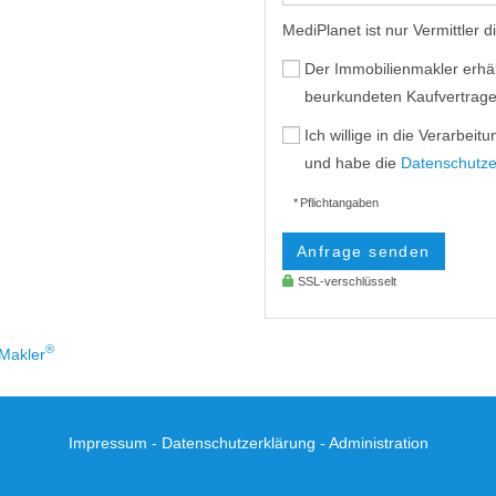
MediPlanet ist nur Vermittler 
Der Immobilienmakler erhält
beurkundeten Kaufvertrages
Ich willige in die Verarbe
und habe die
Datenschutze
* Pflichtangaben
Anfrage senden
SSL-verschlüsselt
®
Makler
Impressum
-
Datenschutzerklärung
-
Administration