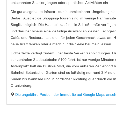
entspannten Spaziergängen oder sportlichen Aktivitäten ein.
Die gut ausgebaute Infrastruktur in unmittelbarer Umgebung biete
Bedarf. Ausgiebige Shopping-Touren sind im wenige Fahrminute
Steglitz möglich: Die Haupteinkaufsmeile Schloßstraße verfügt al
und darüber hinaus eine vielfältige Auswahl an kleinen Fachges
Cafés und Restaurants bieten für jeden Geschmack etwas an. 
neue Kraft tanken oder einfach nur die Seele baumeln lassen.
Lichterfelde verfügt zudem über beste Verkehrsanbindungen. De
zur zentralen Stadtautobahn A100 führt, ist nur wenige Minuten
Asternplatz hält die Buslinie M48, die vom äußeren Zehlendorf b
Bahnhof Botanischer Garten sind es fußläufig nur rund 3 Minuten
Süden bis Wannsee und in nördlicher Richtung quer durch die I
Oranienburg.
Die ungefähre Position der Immobilie auf Google Maps anseh