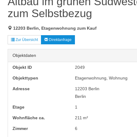
Altbau im grünen Südweste
zum Selbstbezug
12203 Berlin, Etagenwohnung zum Kauf
Zur Übersicht
Direktanfrage
Objektdaten
Objekt ID
2049
Objekttypen
Etagenwohnung, Wohnung
Adresse
12203 Berlin
Berlin
Etage
1
Wohnfläche ca.
211 m²
Zimmer
6