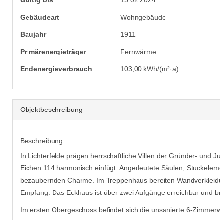
Gültig bis
15.02.2024
Gebäudeart
Wohngebäude
Baujahr
1911
Primärenergieträger
Fernwärme
Endenergie­verbrauch
103,00 kWh/(m²·a)
Objekt­beschreibung
Beschreibung
In Lichterfelde prägen herrschaftliche Villen der Gründer- und
Eichen 114 harmonisch einfügt. Angedeutete Säulen, Stuckele
bezaubernden Charme. Im Treppenhaus bereiten Wandverkleidun
Empfang. Das Eckhaus ist über zwei Aufgänge erreichbar und b
Im ersten Obergeschoss befindet sich die unsanierte 6-Zimmer