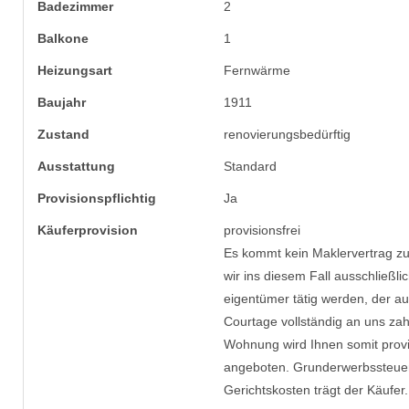
Badezimmer
2
Balkone
1
Heizungsart
Fernwärme
Baujahr
1911
Zustand
renovierungsbedürftig
Ausstattung
Standard
Provisionspflichtig
Ja
Käufer­provision
provisionsfrei
Es kommt kein Maklervertrag zu
wir ins diesem Fall ausschließli
eigentümer tätig werden, der au
Courtage vollständig an uns zahl
Wohnung wird Ihnen somit provi
angeboten. Grunderwerbssteuer
Gerichtskosten trägt der Käufer.