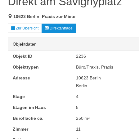
Direkt am Savignyplatz
10623 Berlin, Praxis zur Miete
Zur Übersicht
Direktanfrage
Objektdaten
Objekt ID
2236
Objekttypen
Büro/Praxis, Praxis
Adresse
10623 Berlin
Berlin
Etage
4
Etagen im Haus
5
Bürofläche ca.
250 m²
Zimmer
11