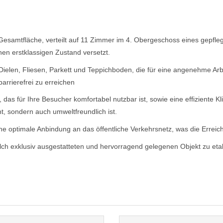
 Gesamtfläche, verteilt auf 11 Zimmer im 4. Obergeschoss eines gepfl
nen erstklassigen Zustand versetzt.
r Dielen, Fliesen, Parkett und Teppichboden, die für eine angenehme A
arrierefrei zu erreichen
das für Ihre Besucher komfortabel nutzbar ist, sowie eine effiziente K
t, sondern auch umweltfreundlich ist.
ne optimale Anbindung an das öffentliche Verkehrsnetz, was die Erreichba
olch exklusiv ausgestatteten und hervorragend gelegenen Objekt zu etab