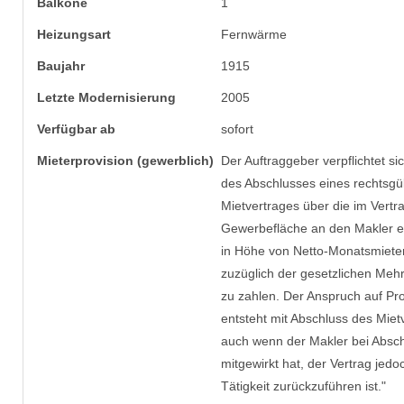
Balkone
1
Heizungsart
Fernwärme
Baujahr
1915
Letzte Modernisierung
2005
Verfügbar ab
sofort
Mieter­provision (gewerblich)
Der Auftraggeber verpflichtet sic
des Abschlusses eines rechtsgü
Mietvertrages über die im Vert
Gewerbefläche an den Makler ei
in Höhe von Netto-Monatsmieten
zuzüglich der gesetzlichen Meh
zu zahlen. Der Anspruch auf Pro
entsteht mit Abschluss des Miet
auch wenn der Makler bei Absch
mitgewirkt hat, der Vertrag jedo
Tätigkeit zurückzuführen ist."