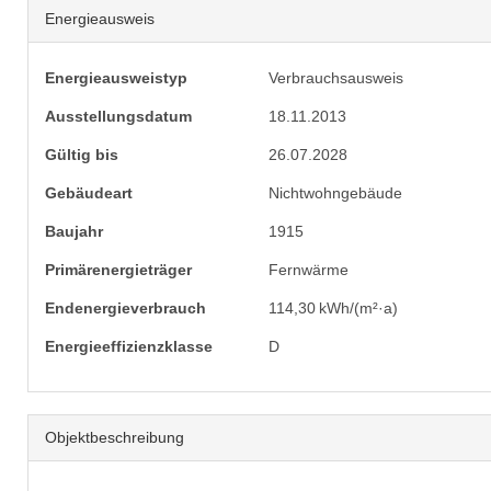
Energieausweis
Energieausweistyp
Verbrauchs­ausweis
Ausstellungsdatum
18.11.2013
Gültig bis
26.07.2028
Gebäudeart
Nichtwohngebäude
Baujahr
1915
Primärenergieträger
Fernwärme
Endenergie­verbrauch
114,30 kWh/(m²·a)
Energie­effizienz­klasse
D
Objekt­beschreibung