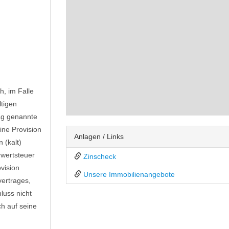
h, im Falle
ltigen
rag genannte
ne Provision
Anlagen / Links
 (kalt)
rwertsteuer
Zinscheck
vision
Unsere Immobilienangebote
vertrages,
luss nicht
ch auf seine