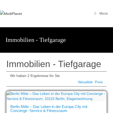
Zum
Inhalt
Menü
springen
Immobilien - Tiefgarage
Immobilien - Tiefgarage
Wir haben 2 Ergebnisse für Sie
Aktualität
Preis
Berlin Mitte – Das Leben in der Europa City mit
Concierge -Service & Fitnessraum