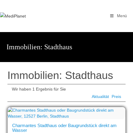
Zum
Inhalt
Menü
springen
Immobilien: Stadthaus
Immobilien: Stadthaus
Wir haben 1 Ergebnis für Sie
Aktualität
Preis
Charmantes Stadthaus oder Baugrundstück direkt am
Wasser